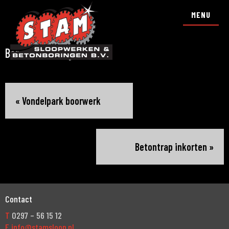
MENU
Boren funderingsherstel
«
Vondelpark boorwerk
Betontrap inkorten
»
Contact
T
0297 – 56 15 12
E
info@stamsloop.nl